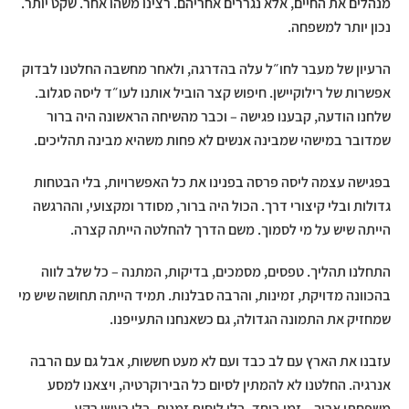
מנהלים את החיים, אלא נגררים אחריהם. רצינו משהו אחר. שקט יותר.
נכון יותר למשפחה.
הרעיון של מעבר לחו״ל עלה בהדרגה, ולאחר מחשבה החלטנו לבדוק
אפשרות של רילוקיישן. חיפוש קצר הוביל אותנו לעו״ד ליסה סגלוב.
שלחנו הודעה, קבענו פגישה – וכבר מהשיחה הראשונה היה ברור
שמדובר במישהי שמבינה אנשים לא פחות משהיא מבינה תהליכים.
בפגישה עצמה ליסה פרסה בפנינו את כל האפשרויות, בלי הבטחות
גדולות ובלי קיצורי דרך. הכול היה ברור, מסודר ומקצועי, וההרגשה
הייתה שיש על מי לסמוך. משם הדרך להחלטה הייתה קצרה.
התחלנו תהליך. טפסים, מסמכים, בדיקות, המתנה – כל שלב לווה
בהכוונה מדויקת, זמינות, והרבה סבלנות. תמיד הייתה תחושה שיש מי
שמחזיק את התמונה הגדולה, גם כשאנחנו התעייפנו.
עזבנו את הארץ עם לב כבד ועם לא מעט חששות, אבל גם עם הרבה
אנרגיה. החלטנו לא להמתין לסיום כל הבירוקרטיה, ויצאנו למסע
משפחתי ארוך – זמן ביחד, בלי לוחות זמנים, בלי רעשי רקע.