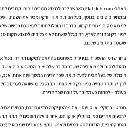
האתר: Flatclub.com מאפשר לכם למצוא מגורים נוחים, קרובים
ובמחירים טובים. בנוסף, בעל הבית הוא ניו יורקי ומכיר את השטח, ויש
למצוא מקום מגורים קבוע. בדרך זו תוכלו לחסוך לעצמכם רכישה של כ
לניו יורק ובחזרה לארץ, רק בגלל שאתם לא מצליחים למצוא מקום מגו
שעומד בתקציב שלכם.
ברור שדמי ההשכרה בניו יורק משתנים בהתאם למיקום הדירה. בכול או
מאוד לנסות ולמצוא דירה ששכר הדירה שלה יציב. המשמעות היא שקי
היכולת של בעל הבית להעלות את שכר הדירה במשך שנה אחת. אגב, ת
לכך שיוקר המחייה בניו יורק הוא קצת יותר נסבל בהשוואה לערים גדול
בעולם – לפחות כשמדובר על גובה שכר הדירה.
מנהטן, ברוקלין או קווינס – אם מנהטן יקרה מדי עבורכם, הרחיבו את 
לרבעים אחרים כמו ברוקלין או קווינס. אזורים אלה הופכים ליותר ויותר 
ואטרקטיביים, הודות לסטודנטים ולאנשי מקצוע צעירים שמצאו לעצמם