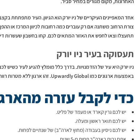
האחרונות, מקום מגורים במחיר סביר.
אחד המאפיינים העיקריים של ניו יורק הוא הגיוון. העיר מתפתחת בקצב
צורת הרחוב משתנה אם רק עוברים כמה רחובות לכיוון המרכז או ההפך.
תתעצלו וצאו לחפש את האזור המתאים לכם. קחו בחשבון שעשרות דירו
תעסוקה בעיר ניו יורק
ניו יורק היא עיר של הזדמנויות. בדרך כלל מומלץ להגיע לעיר כשיש 
באמצעות ארגונים כמו Upwardly Global. זהו ארגון ללא מטרות רווח שמסייע למהגרים מיומנים ומורשים ולפליטים, למצוא עבודה.
כדי לקבל עזרה מהארגו
יש לכם גרין קארד או מעמד של פליט.
יש לכם תואר ראשון ומעלה.
יש לכם ניסיון בעבודה (מחוץ לארה"ב) של שנתיים לפחות.
אתם גרים בארה"ב פחות מ-5 שנים.