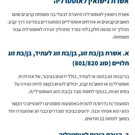
אשרת נישואין לאוסטרליה
אשרת נישואין לאוסטרליה מיועדת לבעלי בני משפחה קרובים שהם
תושבים קבועים או אזרחים אוסטרליים המתגוררים במדינה דרך קבע.
תהליך זה מהווה חלק בלתי נפרד מתהליך הגירה לאוסטרליה עבור
משפחות.
א. אשרת בן/בת זוג, בן/בת זוג לעתיד, בן/בת זוג
תלויים (סוג 801/820)
בני/בנות זוג בהווה או לעתיד, כולל ידועים בציבור, של אזרח/ית
אוסטרלי/ת או תושב/ת קבע, יכולים להגיש בקשה לויזת הגירה על
בסיס זוגיות, בכפוף לחסות מצד בן/בת הזוג האוסטרלי/ת.
המועמד/ת נדרש/ת להוכיח באמצעות מסמכים רלוונטיים כי הקשר
הזוגי הוא אמיתי וכנה. ידועים בציבור מוגדרים כבני זוג שהתגוררו יחד
במשך לפחות 12 חודשים.
ב. הגירת הורים לאוסטרליה