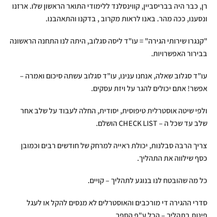
רן, כבר היה בבריסביין, קווינסלנד ללימודי התואר הראשון שלו. ארזנו
ונסענו, ככה מהר. באנו לראות מקרוב , בדקנו והתאהבנו.
"קנגרו שירותי הגירה" = עו"ד ליסה סגלוב, היתה לנו התחנה הראשונה
בבירור האפשרויות.
עו"ד סגלוב שאלה, אנחנו ענינו, עו"ד סגלוב עשתה סיכום ואמרה –
אפשר! אתם יכולים להגר על ויזת עסקים.
ולפי שיטה אוסטרלית טיפוסית, יסודית, החלה לעבוד על שלב אחר
שלב עד שכל ה – CHECK LIST הושלם.
צריך הרבה סבלנות, יכולת ראייה למרחק של חודשים רבים וכמובן
כסף שילווה את התהליך.
כל מה שהובטח לנו בנוגע לתהליך – קויים.
סדרי ההגירה די מורכבים והאוסטרלים לא מנסים להקל או לעגל
פינות בתהליך – הכל ע"פ הספר.