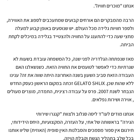
אנחנו "מוכרים חוויה".
הרבה מהמבקרים הם אורחים קבועים שמתעכבים לספוג את האווירה,
ולספר חוויות גלידה מכל העולם. יש שנוסעים באופן קבוע למעלה
מחצי שעה כדי להתענג על החוויה ולהצטייד בגלידה במיכלים לקחת
הביתה.
מאז שנפתחה הגלדריה לפני שנה, כל המשפחה עובדת בשעות לא
שגרתיות כדי לאפשר לטועמים את החוויה הזאת. כשנשאלנו האם
העבודה הזאת סביב השעון בשנה האחרונה היתה שווה את זה? ענינו
ללא שהות שכן. GELATO SHLIX זכתה במקום הראשון כעסק החדש
הנבחר לשנת 2007. פרס על עבודה רצינית, התמדה, מוצרים מעולים
, אוירה ושירות נפלאים.
אנחנו מודים לעו"ד ליסה סגלוב ולצוות "קנגרו שירותי
הגירה" בראשותה של אתי, על העזרה, המקצועיות, היחס הידידותי,
תירגום אין ספור מסמכים והסבלנות האין סופית (האוזית) שליוו אותנו
בכל שלב בתהליך הגשת וקבלת הויזה.