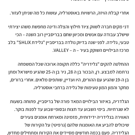
אחרי קבלת הויזה, הרשויות באוסטרליה, עושות כל מה שניתן לעזור.
דני מקים חברה לשווק ציוד חילוץ והצלה ודינה מחפשת משהו יצירתי
שישלב עבודה עם אנשים ומכיוון שחם בבריסביין רוב השנה – הכי
טבעי, גלידה. לפני שנה בדיוק נולדה בבריסביין "גלידת SHLIX" בלב
מרכז הבילויים השוקק בעיר – ה – VALLEY.
ההחלטה להקים "גלידריה" כללה תקופה ארוכה שכל המשפחה
נרתמה למבצע. רן, הבכור בן ה 28, ניר בן ה-25 שהגיע מישראל ומתן
בן ה-19 שהגיע עם ההורים, היו ועדיין, שותפים מלאים. אחרי ברורים,
מחקר והמון המון טעימות של גלידה ברחבי אוסטרליה.
הגלדריה, באיזור הבילויים המאד פורה של בריסביין, פתוחה בשעות
לא שגרתיות. בימי השבוע עד חצות ובסופי שבוע עד לפנות בוקר.
האווירה בגלידריה ידידותית, מזמינה ומארחת אומנים צעירים
שיכולים להביע את האומנות שלהם (גרפיטי) על הקירות של
הגלידריה. פעם בכמה חודשים מסיידים את הקירות ומתחילים מחדש,