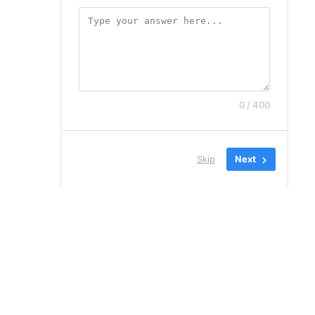
0 / 400
Skip
Next
קנגורו שירותי הגירה
בע”מ
רחוב תובל 40, רמת גן, מגדל